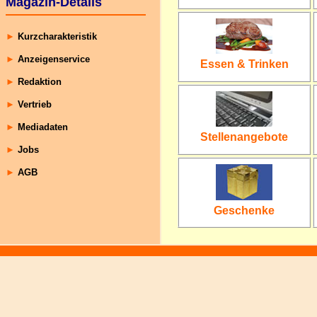
Magazin-Details
►
Kurzcharakteristik
►
Anzeigenservice
Essen & Trinken
►
Redaktion
►
Vertrieb
►
Mediadaten
Stellenangebote
►
Jobs
►
AGB
Geschenke