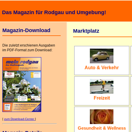
 Magazin für Rodgau und Umgebung!
Magazin-Download
Marktplatz
Die zuletzt erschienen Ausgaben
im PDF-Format
zum Download
:
Auto & Verkehr
Freizeit
[
zum Download-Center
]
Gesundheit & Wellness